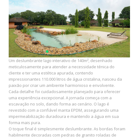
Um deslumbrante lago interativo de 140m², desenhado
meticulosamente para atender a necessidade ténica do
cliente e ter uma estética apurada, c
ontendo
impressionantes 110.000 litros de água cristalina, nasceu da
paixão por criar um ambiente harmonioso e envolvente.
Cada detalhe foi cuidadosamente planejado para oferecer
uma experiência excepcional. A jornada começa com a
escavação no solo, dando forma ao cenário. O lago é
revestido com a confiável manta EPDM, assegurando uma
impermeabilização duradoura e mantendo a água em sua
forma mais pura.
O toque final é simplesmente deslumbrante. As bordas foram
habilmente decoradas com pedras de granito roladas de