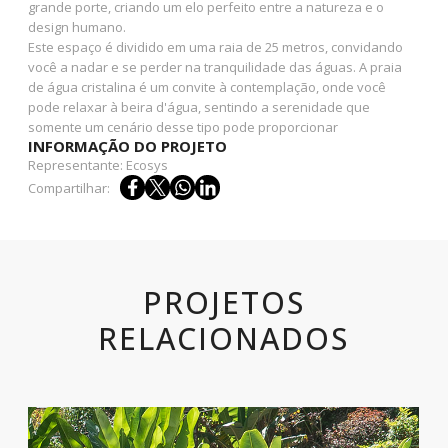
grande porte, criando um elo perfeito entre a natureza e o
design humano.
Este espaço é dividido em uma raia de 25 metros, convidando
você a nadar e se perder na tranquilidade das águas. A praia
de água cristalina é um convite à contemplação, onde você
pode relaxar à beira d'água, sentindo a serenidade que
somente um cenário desse tipo pode proporcionar
INFORMAÇÃO DO PROJETO
Representante: Ecosys
Compartilhar:
PROJETOS
RELACIONADOS