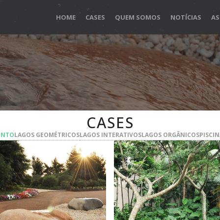
HOME
CASES
QUEM SOMOS
NOTÍCIAS
AS
CASES
ENTO
LAGOS GEOMÉTRICOS
LAGOS INTERATIVOS
LAGOS ORGÂNICOS
PISCI