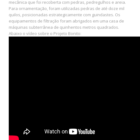
mecânica que foi recoberta com pedras, pedregulhos e areia.
Para ornamentação, foram utilizadas pedras de até doze mil
quilos, posicionadas estrategicamente com guindastes. Os
equipamentos de filtração foram abrigados em uma casa de
máquinas subterrânea de quinhentos metros quadrados.
Abaixo o vídeo sobre o Projeto Bonito: