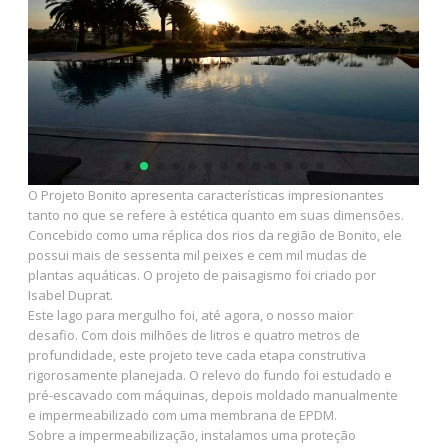
O Projeto Bonito apresenta características impresionantes
tanto no que se refere à estética quanto em suas dimensões.
Concebido como uma réplica dos rios da região de Bonito, ele
possui mais de sessenta mil peixes e cem mil mudas de
plantas aquáticas. O projeto de paisagismo foi criado por
Isabel Duprat.
Este lago para mergulho foi, até agora, o nosso maior
desafio. Com dois milhões de litros e quatro metros de
profundidade, este projeto teve cada etapa construtiva
rigorosamente planejada. O relevo do fundo foi estudado e
pré-escavado com máquinas, depois moldado manualmente
e impermeabilizado com uma membrana de EPDM.
Sobre a impermeabilização, instalamos uma proteção